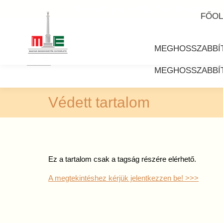
Üdvözöljük a Magyar Idegenvez
Facebook
FŐOL
page
FŐOL
opens
MEGHOSSZABBÍ
in
new
MEGHOSSZABBÍ
window
Védett tartalom
Ez a tartalom csak a tagság részére elérhető.
A megtekintéshez kérjük jelentkezzen be! >>>