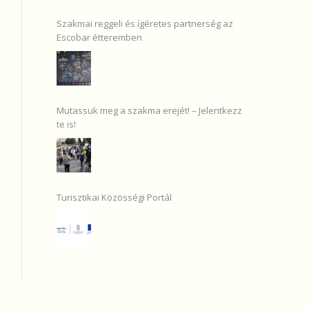
Szakmai reggeli és ígéretes partnerség az
Escobar étteremben
Mutassuk meg a szakma erejét! – Jelentkezz
te is!
Turisztikai Közösségi Portál