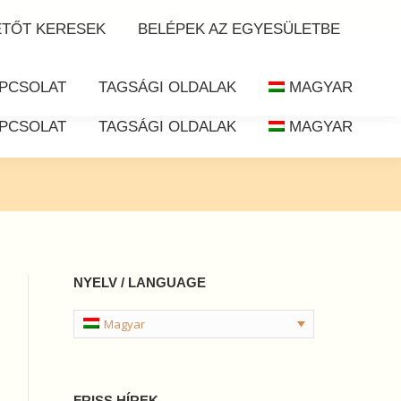
Search:
Keresés az oldalon
ETŐT KERESEK
BELÉPEK AZ EGYESÜLETBE
ETŐT KERESEK
BELÉPEK AZ EGYESÜLETBE
PCSOLAT
TAGSÁGI OLDALAK
MAGYAR
PCSOLAT
TAGSÁGI OLDALAK
MAGYAR
NYELV / LANGUAGE
Magyar
FRISS HÍREK