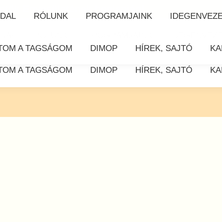
etők Egyesületének honlapján!
DAL
RÓLUNK
PROGRAMJAINK
IDEGENVEZ
DAL
RÓLUNK
PROGRAMJAINK
IDEGENVEZ
TOM A TAGSÁGOM
DIMOP
HÍREK, SAJTÓ
KA
TOM A TAGSÁGOM
DIMOP
HÍREK, SAJTÓ
KA