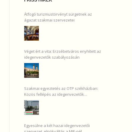
Átfogó turizmustörvényt sürgetnek az
ágazat szakmai szervezetei
Véget ért a vita: Erzsébetváros enyhített az
idegenvezetők szabályozásán
Szakmai egyeztetés az OTP székházban:
Közös fellépés az idegenvezetők
érdekében
Egyesülne a két hazai idegenvezetői
szervezet, elnökváltás a MIE-nél