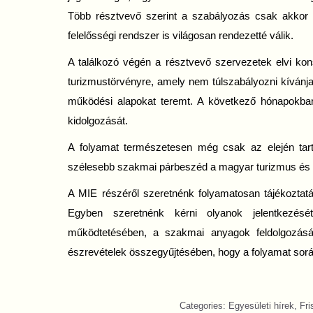
Több résztvevő szerint a szabályozás csak akkor 
felelősségi rendszer is világosan rendezetté válik.
A találkozó végén a résztvevő szervezetek elvi kons
turizmustörvényre, amely nem túlszabályozni kívánja
működési alapokat teremt. A következő hónapokba
kidolgozását.
A folyamat természetesen még csak az elején tart
szélesebb szakmai párbeszéd a magyar turizmus és a
A MIE részéről szeretnénk folyamatosan tájékoztatá
Egyben szeretnénk kérni olyanok jelentkezésé
működtetésében, a szakmai anyagok feldolgozásáb
észrevételek összegyűjtésében, hogy a folyamat so
Categories:
Egyesületi hírek
,
Fri