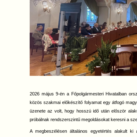
2026 május 9-én a Főpolgármesteri Hivatalban orszá
közös szakmai előkészítő folyamat egy átfogó magya
üzenete az volt, hogy hosszú idő után először alak
próbálnak rendszerszintű megoldásokat keresni a sze
A megbeszélésen általános egyetértés alakult ki 