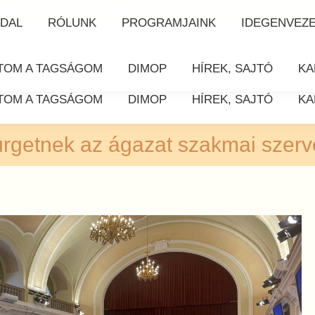
etők Egyesületének honlapján!
DAL
RÓLUNK
PROGRAMJAINK
IDEGENVEZ
DAL
RÓLUNK
PROGRAMJAINK
IDEGENVEZ
TOM A TAGSÁGOM
DIMOP
HÍREK, SAJTÓ
KA
TOM A TAGSÁGOM
DIMOP
HÍREK, SAJTÓ
KA
ürgetnek az ágazat szakmai szerv