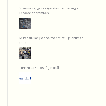
Szakmai reggeli és ígéretes partnerség az
Escobar étteremben
Mutassuk meg a szakma erejét! – Jelentkezz
te is!
Turisztikai Közösségi Portál