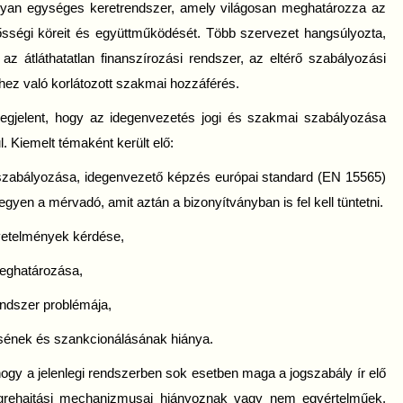
 olyan egységes keretrendszer, amely világosan meghatározza az
elősségi köreit és együttműködését. Több szervezet hangsúlyozta,
z átláthatatlan finanszírozási rendszer, az eltérő szabályozási
hez való korlátozott szakmai hozzáférés.
gjelent, hogy az idegenvezetés jogi és szakmai szabályozása
. Kiemelt témaként került elő:
abályozása, idegenvezető képzés európai standard (EN 15565)
gyen a mérvadó, amit aztán a bizonyítványban is fel kell tüntetni.
etelmények kérdése,
eghatározása,
ndszer problémája,
sének és szankcionálásának hiánya.
ogy a jelenlegi rendszerben sok esetben maga a jogszabály ír elő
égrehajtási mechanizmusai hiányoznak vagy nem egyértelműek.