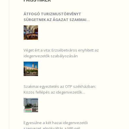
ÁTFOGÓ TURIZMUSTÖRVÉNYT
SÜRGETNEK AZ ÁGAZAT SZAKMAI
SZERVEZETEI
Véget ért a vita: Erzsébetváros enyhített az
idegenvezetők szabályozásán
Szakmai egyeztetés az OTP székházban:
Közös fellépés az idegenvezetők
érdekében
Egyesülne a két hazai idegenvezetői
szervezet, elnökváltás a MIE-nél