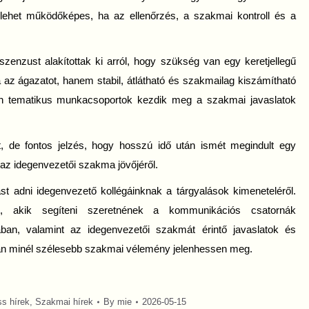
lehet működőképes, ha az ellenőrzés, a szakmai kontroll és a
zenzust alakítottak ki arról, hogy szükség van egy keretjellegű
 az ágazatot, hanem stabil, átlátható és szakmailag kiszámítható
n tematikus munkacsoportok kezdik meg a szakmai javaslatok
, de fontos jelzés, hogy hosszú idő után ismét megindult egy
z idegenvezetői szakma jövőjéről.
st adni idegenvezető kollégáinknak a tárgyalások kimeneteléről.
t, akik segíteni szeretnének a kommunikációs csatornák
an, valamint az idegenvezetői szakmát érintő javaslatok és
rán minél szélesebb szakmai vélemény jelenhessen meg.
ss hírek
,
Szakmai hírek
By
mie
2026-05-15