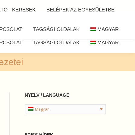
Search:
Keresés az oldalon
ETŐT KERESEK
BELÉPEK AZ EGYESÜLETBE
ETŐT KERESEK
BELÉPEK AZ EGYESÜLETBE
PCSOLAT
TAGSÁGI OLDALAK
MAGYAR
PCSOLAT
TAGSÁGI OLDALAK
MAGYAR
ezetei
NYELV / LANGUAGE
Magyar
FRISS HÍREK