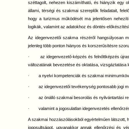
széttagolt, nehezen kiszámítható, és hiányzik egy
állami, térségi és szakmai szereplők feladatait, fel
hogy a turizmus működését ma jelentősen nehezíti a
logikák, valamint az adatokhoz és döntés-előkészítés
Az idegenvezetői szakma részéről hangsúlyosan me
jelenleg több ponton hiányos és korszerűsítésre szorul
· az idegenvezető-képzés és felnőttképzés újrasz
változatának bevezetése és oktatása, vizsgáztatása le
· a nyelvi kompetenciák és szakmai minimumköv
· az idegenvezetői tevékenység pontosabb jogi m
· az önálló szakmai besorolás és nyilvántartási re
· valamint a jogosulatlan idegenvezetés ellenőrzé
A szakmai hozzászólásokból egyértelműen látszott, h
jogosultságot, ugyanakkor annak ellenőrzési és v