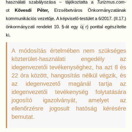
használati szabályozása – tájékoztatta a
Turizmus.com
-
ot
Kövesdi Péter,
Erzsébetváros Önkormányzatának
kommunikációs vezetője. A képviselő-testület a 6/2017. (II.17.)
önkormányzati rendelet 10. §-át egy új r) ponttal egészítette
ki.
A módosítás értelmében nem szükséges
közterület-használati engedély az
idegenvezetői tevékenységhez, ha azt 8 és
22 óra között, hangosítás nélkül végzik, és
az idegenvezető magánál tartja az
idegenvezetői tevékenység folytatására
jogosító igazolványát, amelyet az
ellenőrzésre jogosult hatóság kérésére
bemutat.