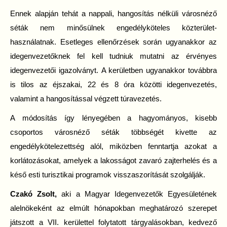
Ennek alapján tehát a nappali, hangosítás nélküli városnéző
séták nem minősülnek engedélyköteles közterület-
használatnak. Esetleges ellenőrzések során ugyanakkor az
idegenvezetőknek fel kell tudniuk mutatni az érvényes
idegenvezetői igazolványt. A kerületben ugyanakkor továbbra
is tilos az éjszakai, 22 és 8 óra közötti idegenvezetés,
valamint a hangosítással végzett túravezetés.
A módosítás így lényegében a hagyományos, kisebb
csoportos városnéző séták többségét kivette az
engedélykötelezettség alól, miközben fenntartja azokat a
korlátozásokat, amelyek a lakosságot zavaró zajterhelés és a
késő esti turisztikai programok visszaszorítását szolgálják.
Czakó Zsolt,
aki a Magyar Idegenvezetők Egyesületének
alelnökeként az elmúlt hónapokban meghatározó szerepet
játszott a VII. kerülettel folytatott tárgyalásokban, kedvező