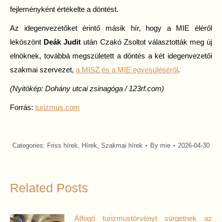
fejleményként értékelte a döntést.
Az idegenvezetőket érintő másik hír, hogy a MIE éléről
leköszönt
Deák Judit
után Czakó Zsoltot választották meg új
elnöknek, továbbá megszületett a döntés a két idegenvezetői
szakmai szervezet,
a MISZ és a MIE egyesüléséről
.
(Nyitókép: Dohány utcai zsinagóga / 123rf.com)
Forrás:
turizmus.com
Categories:
Friss hírek
,
Hírek
,
Szakmai hírek
By
mie
2026-04-30
Related Posts
Átfogó turizmustörvényt sürgetnek az