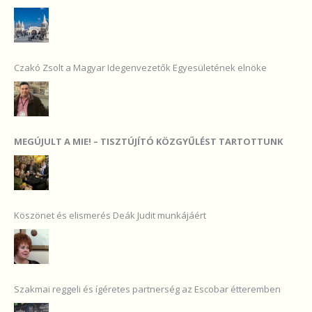
Czakó Zsolt a Magyar Idegenvezetők Egyesületének elnöke
MEGÚJULT A MIE! – TISZTÚJÍTÓ KÖZGYŰLÉST TARTOTTUNK
Köszönet és elismerés Deák Judit munkájáért
Szakmai reggeli és ígéretes partnerség az Escobar étteremben