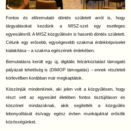
Fontos és előremutató döntés született arról is, hogy
tárgyalásokat kezdünk a MISZ-szel egy esetleges
egyesülésről. A MISZ közgyűlésén is hasonló döntés született.
Célunk egy erősebb, egységesebb szakmai érdekképviselet
kialakítása – a szakma egészének érdekében.
Bemutatásra került egy új, digitális felzárkóztatást támogató
pályázati lehetőség is (DIMOP támogatás) – ennek részleteit
körlevélben korábban már megkaptátok.
Köszönjük mindenkinek, aki jelen volt a közgyűlésen, hogy
részt vett az egyesület életében fontos tisztújításon és
köszönet mindazoknak, akik segítették a közgyűlés
lebonyolítását és/vagy egész évben munkájukkal erősítik
közösségünket.