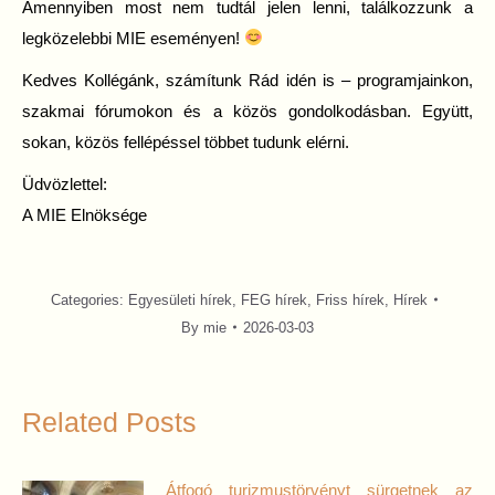
Amennyiben most nem tudtál jelen lenni, találkozzunk a
legközelebbi MIE eseményen!
Kedves Kollégánk, számítunk Rád idén is – programjainkon,
szakmai fórumokon és a közös gondolkodásban. Együtt,
sokan, közös fellépéssel többet tudunk elérni.
Üdvözlettel:
A MIE Elnöksége
Categories:
Egyesületi hírek
,
FEG hírek
,
Friss hírek
,
Hírek
By
mie
2026-03-03
Related Posts
Átfogó turizmustörvényt sürgetnek az