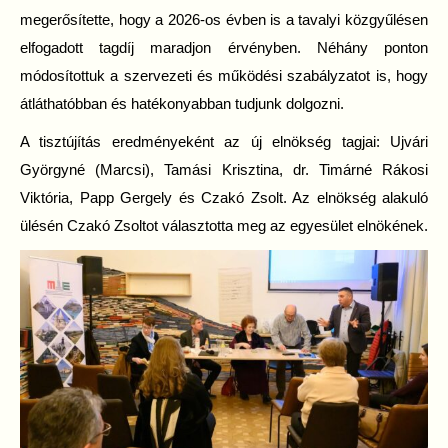
megerősítette, hogy a 2026-os évben is a tavalyi közgyűlésen
elfogadott tagdíj maradjon érvényben. Néhány ponton
módosítottuk a szervezeti és működési szabályzatot is, hogy
átláthatóbban és hatékonyabban tudjunk dolgozni.
A tisztújítás eredményeként az új elnökség tagjai: Ujvári
Györgyné (Marcsi), Tamási Krisztina, dr. Timárné Rákosi
Viktória, Papp Gergely és Czakó Zsolt. Az elnökség alakuló
ülésén Czakó Zsoltot választotta meg az egyesület elnökének.