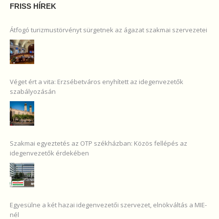
FRISS HÍREK
Átfogó turizmustörvényt sürgetnek az ágazat szakmai szervezetei
Véget ért a vita: Erzsébetváros enyhített az idegenvezetők
szabályozásán
Szakmai egyeztetés az OTP székházban: Közös fellépés az
idegenvezetők érdekében
Egyesülne a két hazai idegenvezetői szervezet, elnökváltás a MIE-
nél