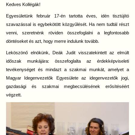
Kedves Kollégák!
Egyesületünk február 17-én tartotta éves, idén tisztújító
szavazással is egybekötött közgyűlését. Ha nem tudtál részt
venni, szeretnénk röviden összefoglalni a legfontosabb
döntéseket és azt, hogy merre indulunk tovább.
Leköszönő elnökünk, Deák Judit visszatekintett az elmúlt
időszak munkájára: összefoglalta az érdekképviseleti
tevékenységet és mindazt a szakmai munkát, amelyet a
Magyar Idegenvezetők Egyesülete az idegenvezetők jogi,
gazdasági és szakmai megbecsülésének erősítéséért
végzett.