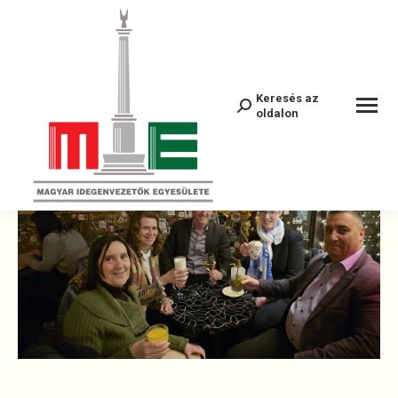
Megújult a MIE! – Tisztújító közgyűlést
tartottunk
Keresés az
Search:
oldalon