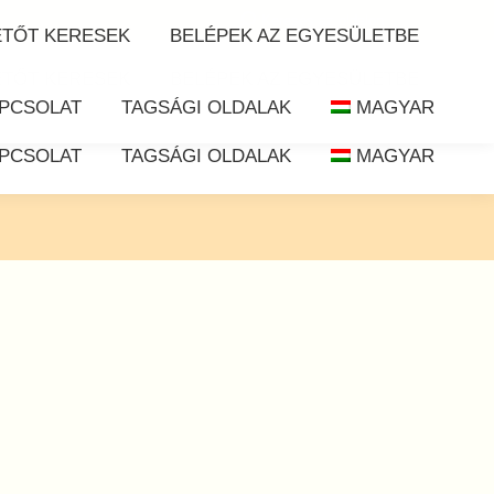
Search:
Keresés az oldalon
ETŐT KERESEK
BELÉPEK AZ EGYESÜLETBE
ETŐT KERESEK
BELÉPEK AZ EGYESÜLETBE
PCSOLAT
TAGSÁGI OLDALAK
MAGYAR
PCSOLAT
TAGSÁGI OLDALAK
MAGYAR