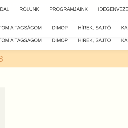
etők Egyesületének honlapján!
DAL
RÓLUNK
PROGRAMJAINK
IDEGENVEZ
DAL
RÓLUNK
PROGRAMJAINK
IDEGENVEZ
TOM A TAGSÁGOM
DIMOP
HÍREK, SAJTÓ
KA
TOM A TAGSÁGOM
DIMOP
HÍREK, SAJTÓ
KA
3