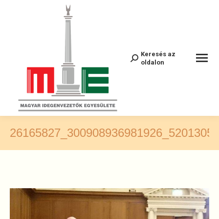
Keresés az
Search:
oldalon
26165827_300908936981926_5201305