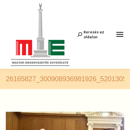
Keresés az
Recherche
oldalon
:
26165827_300908936981926_5201305