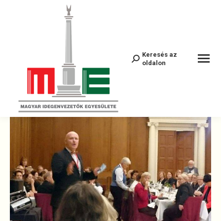
26165827_300908936981926_5201305
Keresés az
Cerca:
oldalon