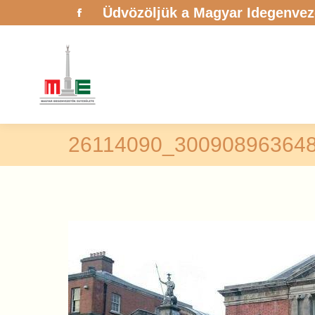
Üdvözöljük a Magyar Idegenvez
Facebook
page
opens
in
new
window
26114090_30090896364