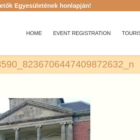
etők Egyesületének honlapján!
HOME
EVENT REGISTRATION
TOURI
HOME
EVENT REGISTRATION
TOURI
8590_8236706447409872632_n