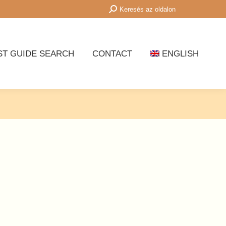
Search:
Keresés az oldalon
ST GUIDE SEARCH
CONTACT
ENGLISH
ST GUIDE SEARCH
CONTACT
ENGLISH