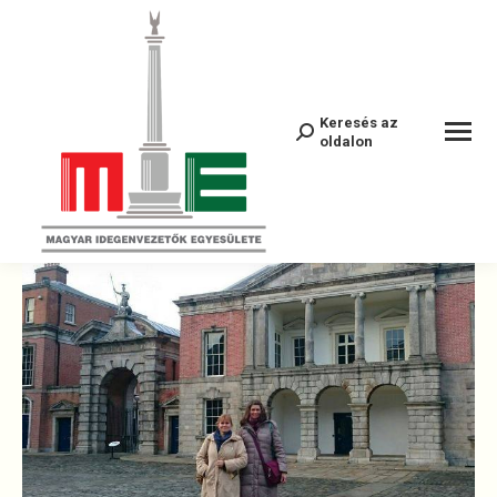
26114090_300908963648590_82367064
Keresés az
Search:
oldalon