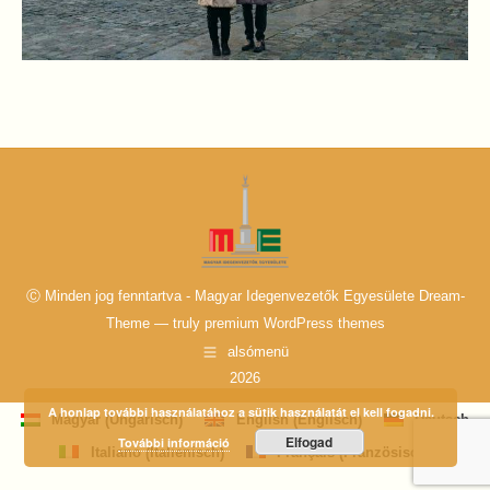
Ⓒ Minden jog fenntartva - Magyar Idegenvezetők Egyesülete Dream-
Theme — truly
premium WordPress themes
alsómenü
2026
A honlap további használatához a sütik használatát el kell fogadni.
Ungarisch
Englisch
Magyar
English
Deutsch
(
)
(
)
Elfogad
További információ
Italienisch
Französisch
Italiano
Français
(
)
(
)