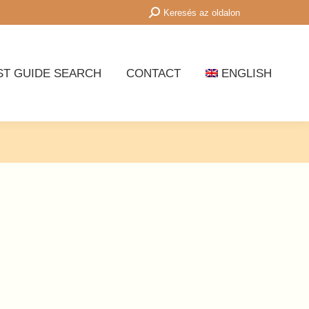
Search:
Keresés az oldalon
ST GUIDE SEARCH
CONTACT
ENGLISH
ST GUIDE SEARCH
CONTACT
ENGLISH