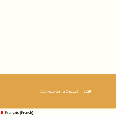
Adatkezelési Tájékoztató
2026
French
Français
(
)