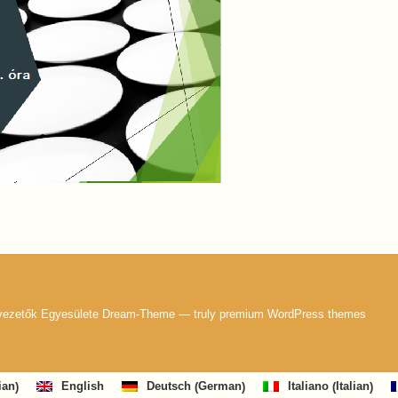
nvezetők Egyesülete Dream-Theme — truly
premium WordPress themes
ian
German
Italian
English
Deutsch
Italiano
)
(
)
(
)