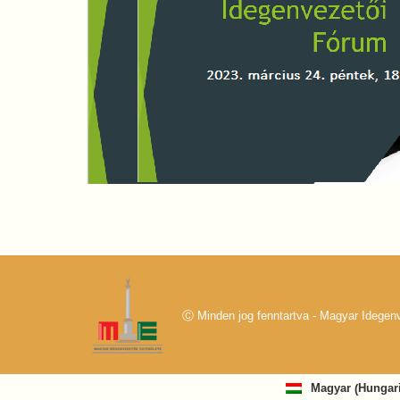
Ⓒ Minden jog fenntartva - Magyar Idege
Hungar
Magyar
(