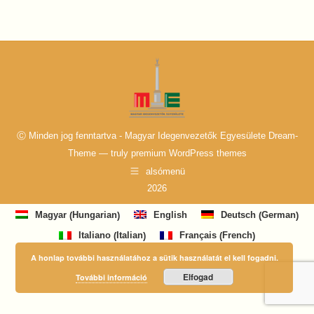
Ⓒ Minden jog fenntartva - Magyar Idegenvezetők Egyesülete Dream-
Theme — truly
premium WordPress themes
alsómenü
2026
Hungarian
German
Magyar
English
Deutsch
(
)
(
)
Italian
French
Italiano
Français
(
)
(
)
A honlap további használatához a sütik használatát el kell fogadni.
Elfogad
További információ