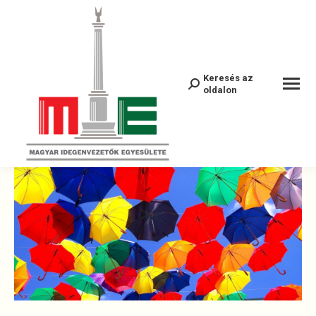
28071073_315191488887004_86211752
Keresés az
Search:
oldalon