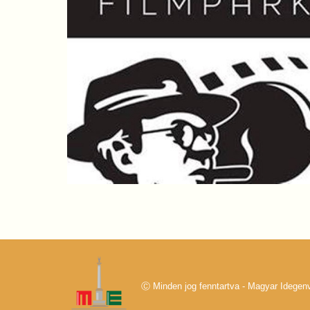
Ⓒ Minden jog fenntartva - Magyar Idege