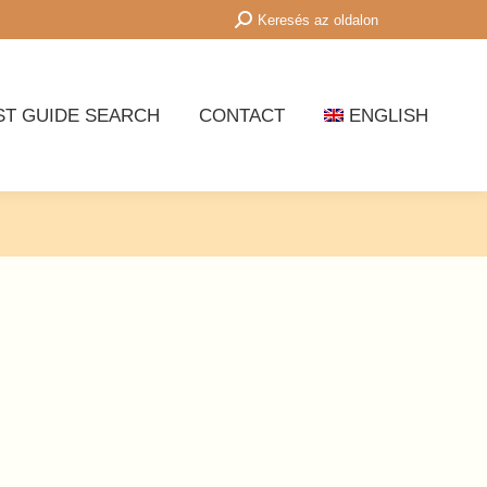
Search:
Keresés az oldalon
ST GUIDE SEARCH
CONTACT
ENGLISH
ST GUIDE SEARCH
CONTACT
ENGLISH