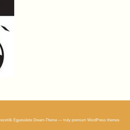
nvezetők Egyesülete Dream-Theme — truly
premium WordPress themes