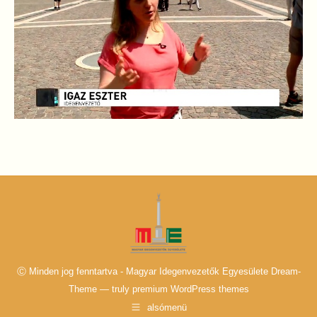
Ⓒ Minden jog fenntartva - Magyar Idegenvezetők Egyesülete Dream-
Theme — truly
premium WordPress themes
alsómenü