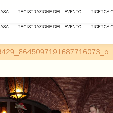
etők Egyesületének honlapján!
CASA
REGISTRAZIONE DELL’EVENTO
RICERCA G
CASA
REGISTRAZIONE DELL’EVENTO
RICERCA G
9429_8645097191687716073_o