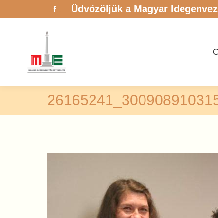
Üdvözöljük a Magyar Idegenvez
Facebook
page
opens
in
new
window
26165241_30090891031