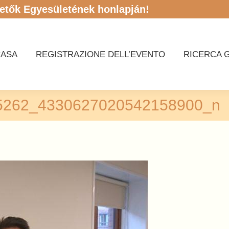
etők Egyesületének honlapján!
CASA
REGISTRAZIONE DELL’EVENTO
RICERCA G
CASA
REGISTRAZIONE DELL’EVENTO
RICERCA G
5262_4330627020542158900_n