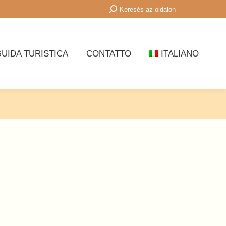
Cerca:
Keresés az oldalon
UIDA TURISTICA
CONTATTO
ITALIANO
UIDA TURISTICA
CONTATTO
ITALIANO