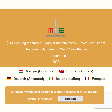
Ⓒ Minden jog fenntartva - Magyar Idegenvezetők Egyesülete Dream-
Theme — truly
premium WordPress themes
alsómenü
2026
Hongrois
Anglais
Magyar
English
(
)
(
)
Allemand
Italien
Deutsch
Italiano
Français
(
)
(
)
A honlap további használatához a sütik használatát el kell fogadni.
Elfogad
További információ