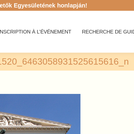
etők Egyesületének honlapján!
INSCRIPTION À L’ÉVÉNEMENT
RECHERCHE DE GUI
INSCRIPTION À L’ÉVÉNEMENT
RECHERCHE DE GUI
1520_6463058931525615616_n