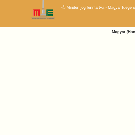
Ⓒ Minden jog fenntartva - Magyar Idege
Hon
Magyar
(