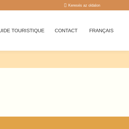
Recherche
Keresés az oldalon
:
IDE TOURISTIQUE
CONTACT
FRANÇAIS
IDE TOURISTIQUE
CONTACT
FRANÇAIS