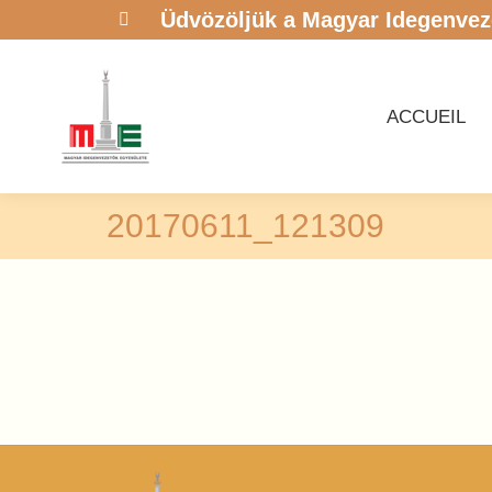
Üdvözöljük a Magyar Idegenvez
La
ACCUEIL
page
Facebook
ACCUEIL
s'ouvre
dans
une
nouvelle
20170611_121309
fenêtre