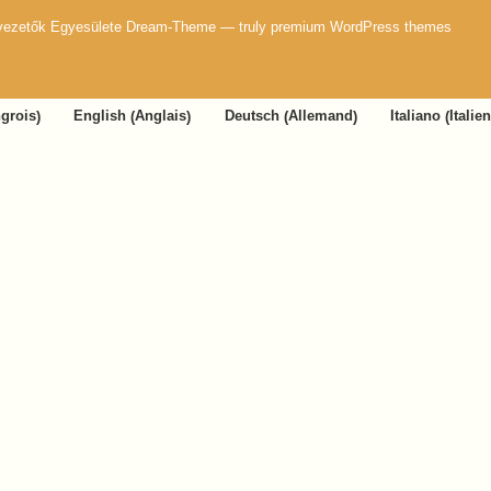
nvezetők Egyesülete Dream-Theme — truly
premium WordPress themes
grois
Anglais
Allemand
Italien
English
Deutsch
Italiano
)
(
)
(
)
(