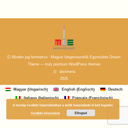
Ⓒ Minden jog fenntartva - Magyar Idegenvezetők Egyesülete Dream-
Theme — truly
premium WordPress themes
alsómenü
2026
Ungarisch
Englisch
Magyar
English
Deutsch
(
)
(
)
Italienisch
Französisch
Italiano
Français
(
)
(
)
A honlap további használatához a sütik használatát el kell fogadni.
Elfogad
További információ