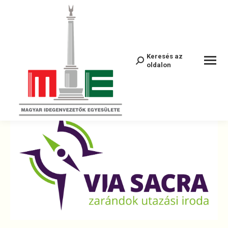
VIA_SACRA_logo_2C_lila_zold
Keresés az
Search:
oldalon