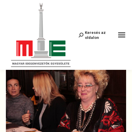
26166635_301866480219505_6224835
Keresés az
Search:
oldalon