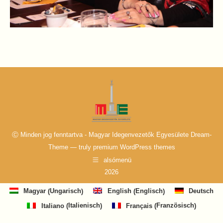
Ⓒ Minden jog fenntartva - Magyar Idegenvezetők Egyesülete Dream-
Theme — truly
premium WordPress themes
alsómenü
2026
Ungarisch
Englisch
Magyar
English
Deutsch
(
)
(
)
Italienisch
Französisch
Italiano
Français
(
)
(
)